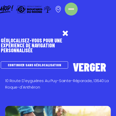
Panneau de gestion des cookies
Homepage
Point d'intérêt
GÉOLOCALISEZ-VOUS POUR UNE
EXPÉRIENCE DE NAVIGATION
PERSONNALISÉE
CIRCUITS COURTS
AMAP/ PANIER
AMAP LE PETIT VERGER
CONTINUER SANS GÉOLOCALISATION
10 Route D'eyguières Au Puy-Sainte-Réparade, 13640 La
Roque-d'Anthéron