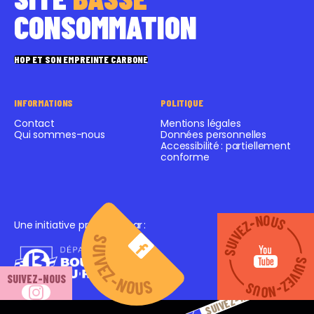
CONSOMMATION
HOP ET SON EMPREINTE CARBONE
INFORMATIONS
POLITIQUE
Contact
Mentions légales
Qui sommes-nous
Données personnelles
Accessibilité : partiellement
conforme
SUIVEZ-NOUS
SUIVEZ-NOUS
Une initiative proposée par
:
SUIVEZ-NOUS
SUIVEZ-NOUS
SUIVEZ-NOUS
SUIVEZ-NOUS
SUIVEZ-NOUS