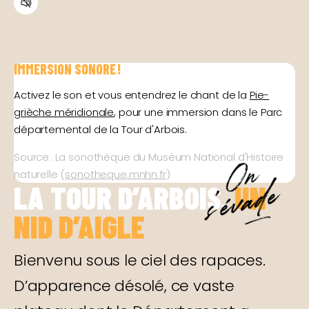
IMMERSION SONORE !
Activez le son et vous entendrez le chant de la
Pie-
grièche méridionale
, pour une immersion dans le Parc
départemental de la Tour d'Arbois.
Source : La sonothèque du Muséum National d'Histoire
naturelle (
sonotheque.mnhn.fr
)
LA TOUR D’ARBOIS,
UN
NID D’AIGLE
Bienvenu sous le ciel des rapaces.
D’apparence désolé, ce vaste