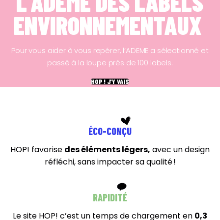
L'ADEME DES LABELS
ENVIRONNEMENTAUX
Pour vous aider à vous repérer, l’ADEME a sélectionné et
passé à la loupe près de 100 labels.
HOP ! J'Y VAIS
ÉCO-CONÇU
HOP! favorise
des éléments légers,
avec un design
réfléchi, sans impacter sa qualité !
RAPIDITÉ
Le site HOP! c’est un temps de chargement en
0,3