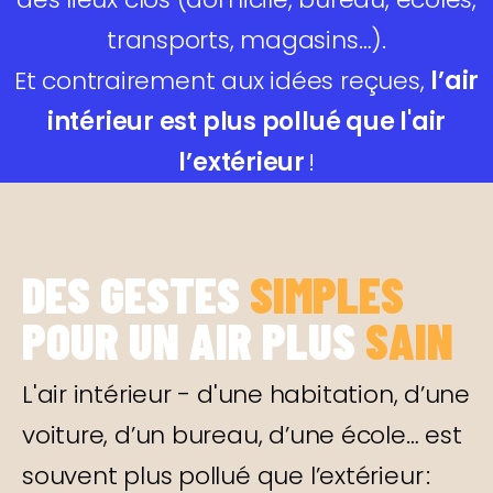
transports, magasins…).
Et contrairement aux idées reçues,
l’air
intérieur est plus pollué que l'air
l’extérieur
!
DES GESTES
SIMPLES
POUR UN AIR PLUS
SAIN
L'air intérieur - d'une habitation, d’une
voiture, d’un bureau, d’une école… est
souvent plus pollué que l’extérieur :