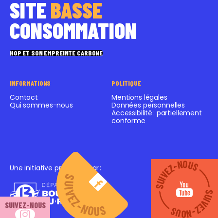
SITE
BASSE
CONSOMMATION
HOP ET SON EMPREINTE CARBONE
INFORMATIONS
POLITIQUE
Contact
Mentions légales
Qui sommes-nous
Données personnelles
Accessibilité : partiellement
conforme
SUIVEZ-NOUS
SUIVEZ-NOUS
Une initiative proposée par
:
SUIVEZ-NOUS
SUIVEZ-NOUS
SUIVEZ-NOUS
SUIVEZ-NOUS