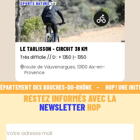
SPORTS NATURE
VTT
LE TAULISSON - CIRCUIT 38 KM
Très difficile // D : + 1350 |- 1350
route de Vauvenargues, 13100 Aix-en-
Provence
DÉPARTEMENT DES BOUCHES-DU-RHÔNE    -    
 HOP ! UNE INIT
RESTEZ INFORMÉS AVEC LA
NEWSLETTER
HOP
Votre adresse mail