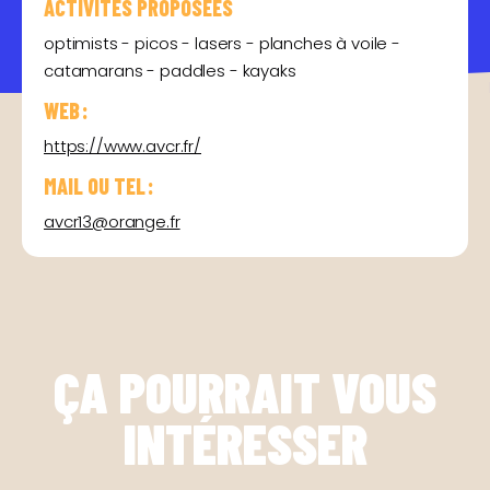
ACTIVITÉS PROPOSÉES
optimists - picos - lasers - planches à voile -
catamarans - paddles - kayaks
WEB :
https://www.avcr.fr/
MAIL OU TEL :
avcr13@orange.fr
ÇA POURRAIT VOUS
INTÉRESSER