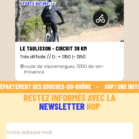
SPORTS NATURE
VTT
LE TAULISSON - CIRCUIT 38 KM
Très difficile // D : + 1350 |- 1350
route de Vauvenargues, 13100 Aix-en-
Provence
DÉPARTEMENT DES BOUCHES-DU-RHÔNE    -    
 HOP ! UNE INIT
RESTEZ INFORMÉS AVEC LA
NEWSLETTER
HOP
Votre adresse mail