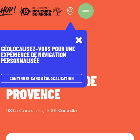
Panneau de gestion des cookies
Homepage
Point d'intérêt
GÉOLOCALISEZ-VOUS POUR UNE
EXPÉRIENCE DE NAVIGATION
PERSONNALISÉE
L'ANNUAIRE DES ASSOS
LA LINNEENNE DE
CONTINUER SANS GÉOLOCALISATION
PROVENCE
93 La Canebière, 13001 Marseille