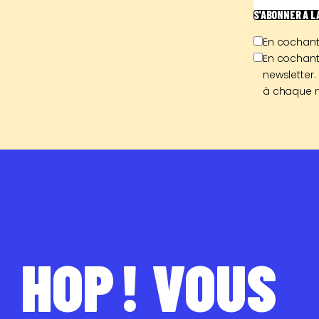
S'ABONNER
À 
En cochant
En cochant
newsletter.
à chaque n
HOP ! VOUS