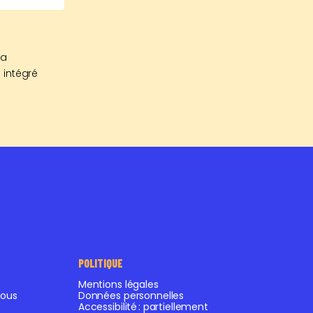
sa
 intégré
POLITIQUE
Mentions légales
ous
Données personnelles
Accessibilité : partiellement