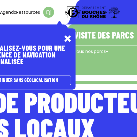
s
Agenda
Ressources
D'INTÉRÊT
E PASSER À
A NATURE
ÊTRE ACCOMPAGNÉ(E)
VISITE DES PARCS
ALISEZ-VOUS POUR UNE
s
Les coups de pouce du Département
Tous nos parcs
ENCE DE NAVIGATION
NALISÉE
Concors - Taulisson
La Cadière
e
TINUER SANS GÉOLOCALISATION
DE PRODUCTE
S LOCAUX