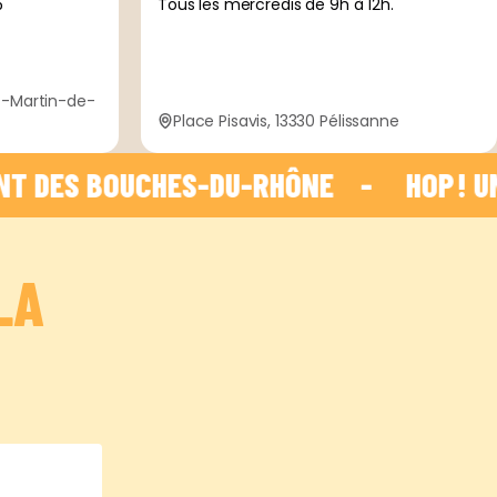
5
Tous les mercredis de 9h à 12h.
nt-Martin-de-
Place Pisavis, 13330 Pélissanne
 BOUCHES-DU-RHÔNE    -    
 HOP ! UNE I
LA