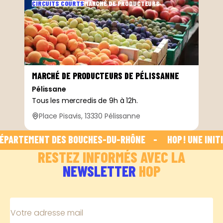
CIRCUITS COURTS
MARCHÉ DE PRODUCTEURS
MARCHÉ DE PRODUCTEURS DE PÉLISSANNE
Pélissane
Tous les mercredis de 9h à 12h.
Place Pisavis, 13330 Pélissanne
ÉPARTEMENT DES BOUCHES-DU-RHÔNE    -    
 HOP ! UNE INITI
RESTEZ INFORMÉS AVEC LA
NEWSLETTER
HOP
Votre adresse mail