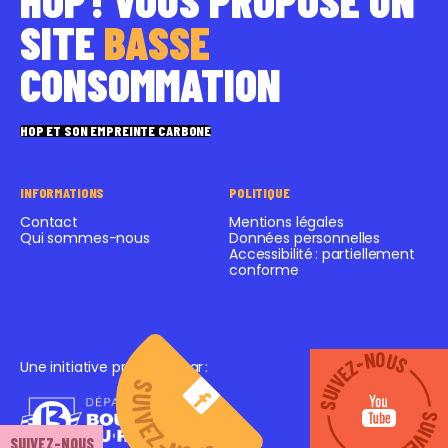
SITE
BASSE
CONSOMMATION
HOP ET SON EMPREINTE CARBONE
INFORMATIONS
POLITIQUE
Contact
Mentions légales
Qui sommes-nous
Données personnelles
Accessibilité : partiellement
conforme
SUIVEZ-NOUS
SUIVEZ-NOUS
Une initiative proposée par
:
SUIVEZ-NOUS
SUIVEZ-NOUS
SUIVEZ-NOUS
SUIVEZ-NOUS