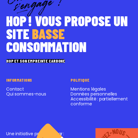
HOP ! VOUS PROPOSE UN
SITE
BASSE
CONSOMMATION
HOP ET SON EMPREINTE CARBONE
INFORMATIONS
POLITIQUE
Contact
Mentions légales
Qui sommes-nous
Données personnelles
Accessibilité : partiellement
conforme
SUIVEZ-NOUS
SUIVEZ-NOUS
Une initiative proposée par
: