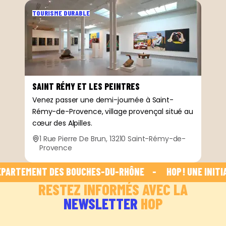
TOURISME DURABLE
SAINT RÉMY ET LES PEINTRES
Venez passer une demi-journée à Saint-
Rémy-de-Provence, village provençal situé au
cœur des Alpilles.
1 Rue Pierre De Brun, 13210 Saint-Rémy-de-
Provence
PARTEMENT DES BOUCHES-DU-RHÔNE    -    
 HOP ! UNE INITI
RESTEZ INFORMÉS AVEC LA
NEWSLETTER
HOP