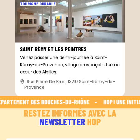
TOURISME DURABLE
SAINT RÉMY ET LES PEINTRES
Venez passer une demi-journée à Saint-
Rémy-de-Provence, village provençal situé au
cœur des Alpilles.
1 Rue Pierre De Brun, 13210 Saint-Rémy-de-
Provence
PARTEMENT DES BOUCHES-DU-RHÔNE    -    
 HOP ! UNE INITIA
RESTEZ INFORMÉS AVEC LA
NEWSLETTER
HOP