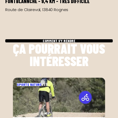
FONTBLANNCHE - 9,4 KM - TRÈS DIFFICILE
Route de Claireval, 13840 Rognes
Leaflet
|
©
OpenStreetMap
contributors ©
CARTO
COMMENT S’Y RENDRE
ÇA POURRAIT VOUS
INTÉRESSER
SPORTS NATURE
VTT