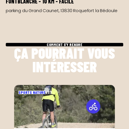
FONTBLANCHE - 10 KM - FACILE
parking du Grand Caunet, 13830 Roquefort la Bédoule
Leaflet
|
©
OpenStreetMap
contributors ©
CARTO
COMMENT S’Y RENDRE
ÇA POURRAIT VOUS
INTÉRESSER
SPORTS NATURE
VTT