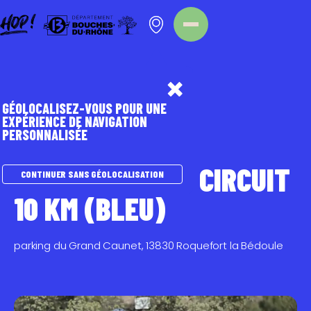
Panneau de gestion des cookies
Homepage
Point d'intérêt
GÉOLOCALISEZ-VOUS POUR UNE
EXPÉRIENCE DE NAVIGATION
PERSONNALISÉE
SPORTS NATURE
VTT
FONTBLANCHE- CIRCUIT
CONTINUER SANS GÉOLOCALISATION
10 KM (BLEU)
parking du Grand Caunet, 13830 Roquefort la Bédoule