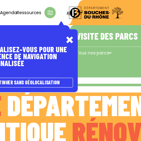
s
Agenda
Ressources
D'INTÉRÊT
E PASSER À
A NATURE
ÊTRE ACCOMPAGNÉ(E)
VISITE DES PARCS
ALISEZ-VOUS POUR UNE
s
Les coups de pouce du Département
Tous nos parcs
ENCE DE NAVIGATION
NALISÉE
Concors - Taulisson
La Cadière
e
TINUER SANS GÉOLOCALISATION
E
DÉPARTEME
TIQUE
RÉNOV