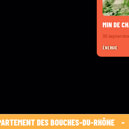
MIN DE C
30 septembr
ÉNERGIE
MENT DES BOUCHES-DU-RHÔNE    -    
 HOP