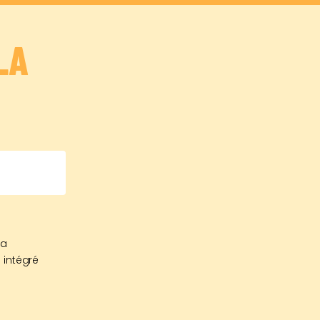
LA
sa
 intégré