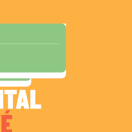
NTAL
É