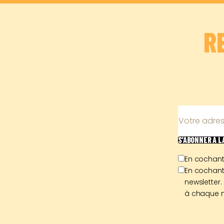
R
Votre adres
S'ABONNER
À 
En cochant
En cochant
newsletter.
à chaque n