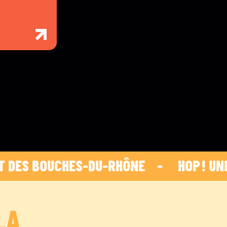
OUCHES-DU-RHÔNE    -    
 HOP ! UNE INI
LA