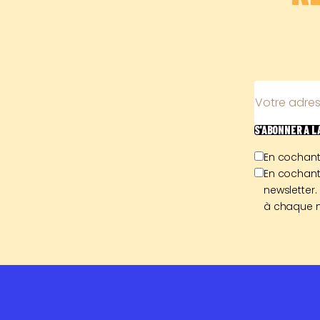
Votre adres
S'ABONNER
À 
En cochant
En cochant
newsletter.
à chaque n