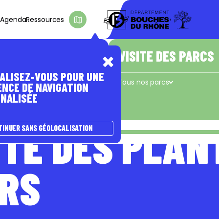
s
Agenda
Ressources
D'INTÉRÊT
E PASSER À
A NATURE
ÊTRE ACCOMPAGNÉ(E)
VISITE DES PARCS
ALISEZ-VOUS POUR UNE
s
Les coups de pouce du Département
Tous nos parcs
ENCE DE NAVIGATION
NALISÉE
Concors - Taulisson
La Cadière
e
ÊTE DES PLAN
TINUER SANS GÉOLOCALISATION
URS