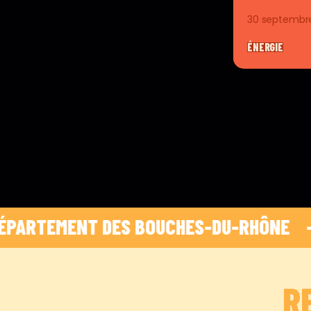
30 septembr
ÉNERGIE
TEMENT DES BOUCHES-DU-RHÔNE    -    
 HO
R