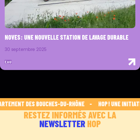
NOVES : UNE NOUVELLE STATION DE LAVAGE DURABLE
30 septembre 2025
EAU
RTEMENT DES BOUCHES-DU-RHÔNE    -    
 HOP ! UNE INITIAT
RESTEZ INFORMÉS AVEC LA
NEWSLETTER
HOP