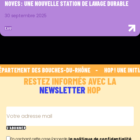
NOVES : UNE NOUVELLE STATION DE LAVAGE DURABLE
30 septembre 2025
EAU
PARTEMENT DES BOUCHES-DU-RHÔNE    -    
 HOP ! UNE INITI
RESTEZ INFORMÉS AVEC LA
NEWSLETTER
HOP
Votre adresse mail
S'ABONNER
En cochant cette case j'accepte
la politique de confidentialité