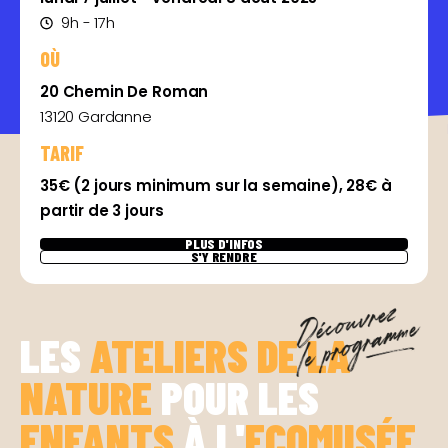
9h - 17h
OÙ
20 Chemin De Roman
13120 Gardanne
TARIF
35€ (2 jours minimum sur la semaine), 28€ à
partir de 3 jours
PLUS D'INFOS
S'Y RENDRE
LES
ATELIERS DE LA
NATURE
POUR LES
ENFANTS
À L'
ECOMUSÉE