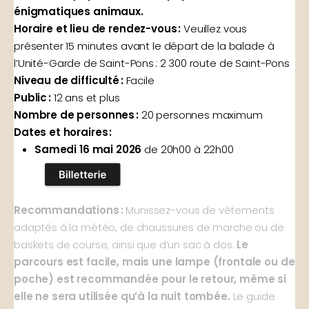
énigmatiques animaux.
Horaire et lieu de rendez-vous :
Veuillez vous
présenter 15 minutes avant le départ de la balade à
l’Unité-Garde de Saint-Pons : 2 300 route de Saint-Pons
Niveau de difficulté :
Facile
Public :
12 ans et plus
Nombre de personnes :
20 personnes maximum
Dates et horaires :
Samedi 16 mai 2026
de 20h00 à 22h00
Recommandations :
Munissez-vous de vêtements
adaptés à la météo, de chaussures de marche ou de
baskets de course, ainsi que d’un sac à dos.
Le
parcours est facile, mais une lampe (frontale ou de
poche) est recommandée pour le retour, même si
elle ne sera utilisée qu’à la nuit tombée.
Le guide