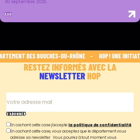
30 septembre 2025
EAU
RTEMENT DES BOUCHES-DU-RHÔNE    -    
 HOP ! UNE INITIATI
RESTEZ INFORMÉS AVEC LA
NEWSLETTER
HOP
Votre adresse mail
S'ABONNER
En cochant cette case j'accepte
la politique de confidentialité
En cochant cette case, vous acceptez que le département vous
adresse sa newsletter. Vous pourrez à tout moment vous