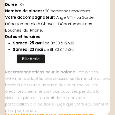
Durée :
3h
Nombre de places :
20 personnes maximum
Votre accompagnateur :
Ange VITI - La Garde
Départementale à Cheval - Département des
Bouches-du-Rhône.
Dates et horaires :
Samedi 25 avril
de 9h30 à 12h30
Samedi 23 mai
de 9h30 à 12h30
Recommandations pour la balade :
Prévoir des
vêtements adaptés, des chaussures de marche ou des
baskets de course, un sac à dos et au moins 1 litre
d’eau. Les chiens ne sont pas autorisés pendant la
visite. Le guide est en droit de refuser votre
participation à la balade s’il juge que votre équipement
n’est pas adapté.