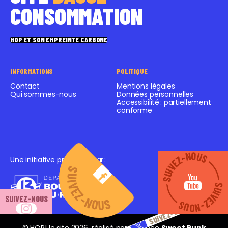
CONSOMMATION
HOP ET SON EMPREINTE CARBONE
INFORMATIONS
POLITIQUE
Contact
Mentions légales
Qui sommes-nous
Données personnelles
Accessibilité : partiellement
conforme
SUIVEZ-NOUS
SUIVEZ-NOUS
Une initiative proposée par
:
SUIVEZ-NOUS
SUIVEZ-NOUS
SUIVEZ-NOUS
SUIVEZ-NOUS
SUIVEZ-NOUS
© HOP! le site
2026
, réalisé par l’agence
Sweet Punk