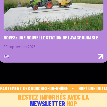
NOVES : UNE NOUVELLE STATION DE LAVAGE DURABLE
30 septembre 2025
EAU
PARTEMENT DES BOUCHES-DU-RHÔNE    -    
 HOP ! UNE INITIA
RESTEZ INFORMÉS AVEC LA
NEWSLETTER
HOP