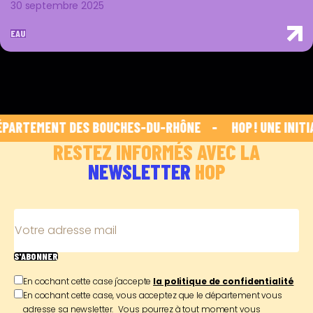
30 septembre 2025
EAU
PARTEMENT DES BOUCHES-DU-RHÔNE    -    
 HOP ! UNE INITI
RESTEZ INFORMÉS AVEC LA
NEWSLETTER
HOP
Votre adresse mail
S'ABONNER
En cochant cette case j'accepte
la politique de confidentialité
En cochant cette case, vous acceptez que le département vous
adresse sa newsletter. Vous pourrez à tout moment vous