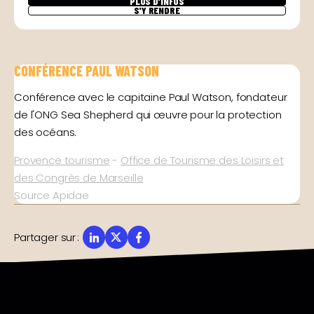
PLUS D'INFOS
S'Y RENDRE
CONFÉRENCE PAUL WATSON
Conférence avec le capitaine Paul Watson, fondateur
de l'ONG Sea Shepherd qui œuvre pour la protection
des océans.
Provence tourisme
-
Office de Tourisme des Loisirs et
des Congrès de Marseille
Source Apidae
Partager sur
: