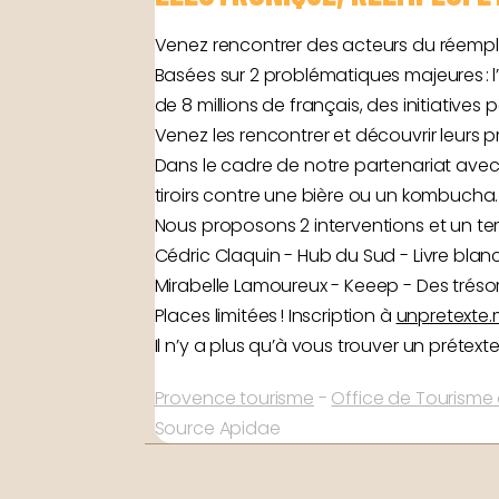
Venez rencontrer des acteurs du réemploi
Basées sur 2 problématiques majeures : 
de 8 millions de français, des initiatives
Venez les rencontrer et découvrir leurs p
Dans le cadre de notre partenariat avec
tiroirs contre une bière ou un kombucha.
Nous proposons 2 interventions et un te
Cédric Claquin - Hub du Sud - Livre bla
Mirabelle Lamoureux - Keeep - Des trésor
Places limitées ! Inscription à
unpretexte.
Il n’y a plus qu’à vous trouver un prétext
Provence tourisme
-
Office de Tourisme 
Source Apidae