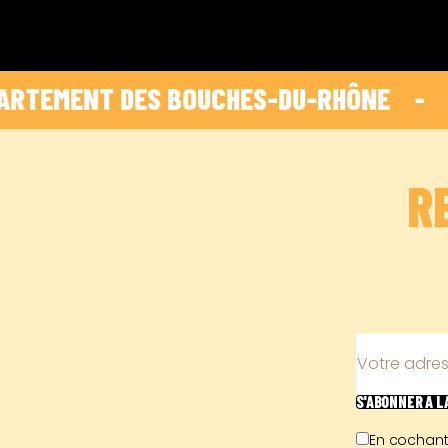
MENT DES BOUCHES-DU-RHÔNE    -    
 HOP 
R
Votre adres
S'ABONNER
À 
En cochant