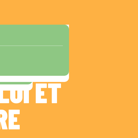
LOI ET
RE