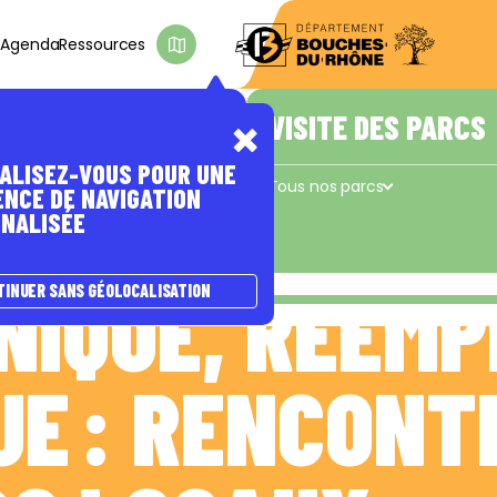
s
Agenda
Ressources
D'INTÉRÊT
E PASSER À
A NATURE
ÊTRE ACCOMPAGNÉ(E)
VISITE DES PARCS
ALISEZ-VOUS POUR UNE
s
Les coups de pouce du Département
Tous nos parcs
ENCE DE NAVIGATION
NALISÉE
Concors - Taulisson
La Cadière
e
IQUE, RÉEMP
TINUER SANS GÉOLOCALISATION
UE : RENCONT