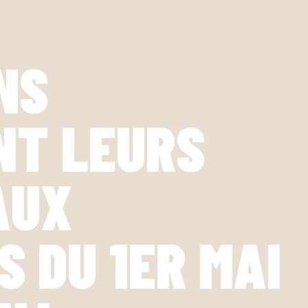
NS
NT LEURS
AUX
S DU 1ER MAI