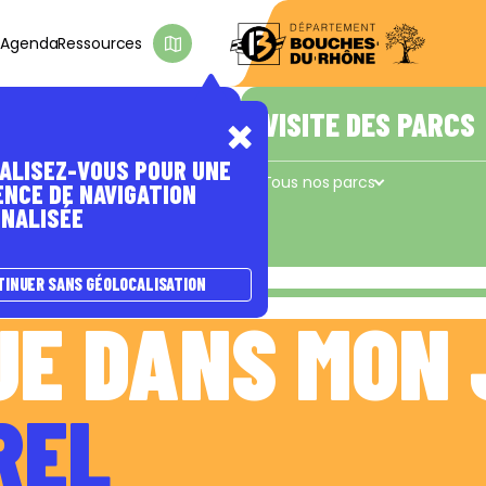
s
Agenda
Ressources
D'INTÉRÊT
E PASSER À
A NATURE
ÊTRE ACCOMPAGNÉ(E)
VISITE DES PARCS
ALISEZ-VOUS POUR UNE
s
Les coups de pouce du Département
Tous nos parcs
ENCE DE NAVIGATION
NALISÉE
Concors - Taulisson
La Cadière
e
TINUER SANS GÉOLOCALISATION
UE DANS MON 
REL