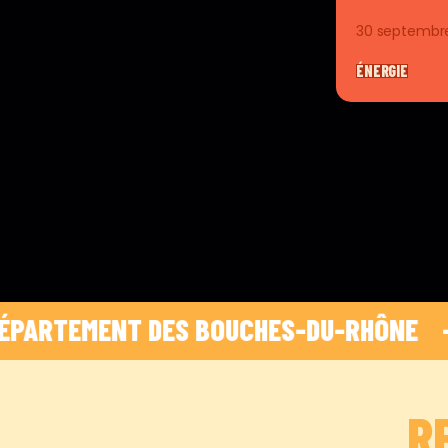
30 septembr
ÉNERGIE
RTEMENT DES BOUCHES-DU-RHÔNE    -    
 
R