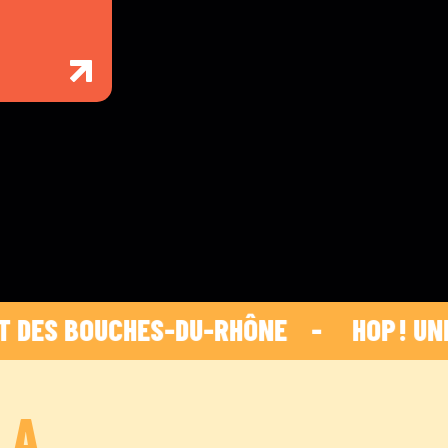
 BOUCHES-DU-RHÔNE    -    
 HOP ! UNE IN
LA