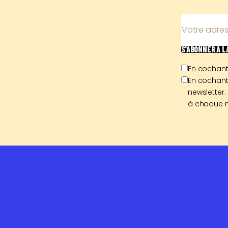
Votre adres
S'ABONNER
À 
En cochant
En cochant
newsletter.
à chaque n