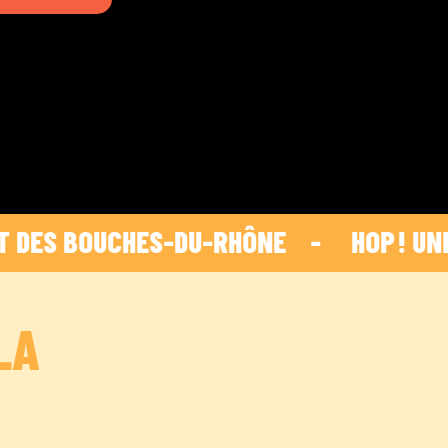
 BOUCHES-DU-RHÔNE    -    
 HOP ! UNE I
LA