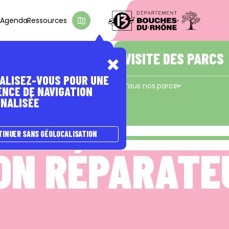
s
Agenda
Ressources
D'INTÉRÊT
E PASSER À
A NATURE
ÊTRE ACCOMPAGNÉ(E)
VISITE DES PARCS
ALISEZ-VOUS POUR UNE
s
Les coups de pouce du Département
Tous nos parcs
ENCE DE NAVIGATION
NALISÉE
Concors - Taulisson
La Cadière
e
TINUER SANS GÉOLOCALISATION
ON RÉPARATE