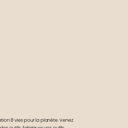
ation 8 vies pour la planète. Venez
des outils, fabriquer vos outils.