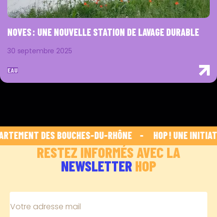
NOVES : UNE NOUVELLE STATION DE LAVAGE DURABLE
30 septembre 2025
EAU
RTEMENT DES BOUCHES-DU-RHÔNE    -    
 HOP ! UNE INITIAT
RESTEZ INFORMÉS AVEC LA
NEWSLETTER
HOP
Votre adresse mail