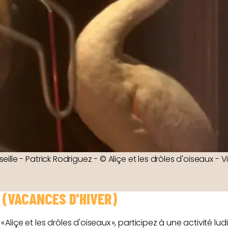
seille - Patrick Rodriguez - © Aliçe et les drôles d'oiseaux - V
» (VACANCES D'HIVER)
 « Aliçe et les drôles d'oiseaux », participez à une activité 