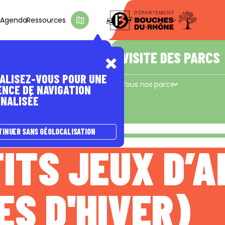
s
Agenda
Ressources
D'INTÉRÊT
E PASSER À
A NATURE
ÊTRE ACCOMPAGNÉ(E)
VISITE DES PARCS
ALISEZ-VOUS POUR UNE
s
Les coups de pouce du Département
Tous nos parcs
ENCE DE NAVIGATION
NALISÉE
Concors - Taulisson
La Cadière
e
TINUER SANS GÉOLOCALISATION
TITS JEUX D’A
S D'HIVER)