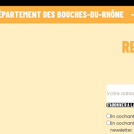
TEMENT DES BOUCHES-DU-RHÔNE    -    
 HO
R
Votre adres
S'ABONNER
À 
En cochant
En cochant
newsletter.