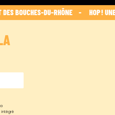
OUCHES-DU-RHÔNE    -    
 HOP ! UNE INI
LA
sa
 intégré