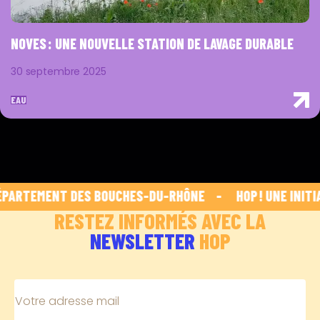
NOVES : UNE NOUVELLE STATION DE LAVAGE DURABLE
30 septembre 2025
EAU
PARTEMENT DES BOUCHES-DU-RHÔNE    -    
 HOP ! UNE INITIA
RESTEZ INFORMÉS AVEC LA
NEWSLETTER
HOP
Votre adresse mail