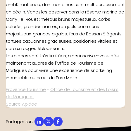
emblématiques, dont certaines sont malheureusement
en déclin. Venez les observer dans la réserve marine de
Carry-le-Rouet : mérous bruns majestueux, corbs
colorés, grandes nacres, rorquals communs
majestueux, grandes cigales, fous de Bassan élégants,
tortues caouannes gracieuses, posidonies vitales et
coraux rouges éblouissants.
Les places sont très limitées, alors inscrivez-vous dès
maintenant auprès de l'Office de Tourisme de
Martigues pour vivre une expérience de snorkeling
inoubliable au cœur du Parc Marin.
Provence tourisme
-
Office de Tourisme et des Loisirs
de Martigues
Source Apidae
Partager sur
: