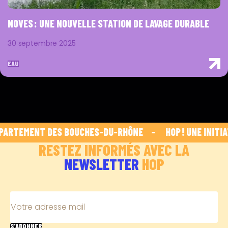
NOVES : UNE NOUVELLE STATION DE LAVAGE DURABLE
30 septembre 2025
EAU
ARTEMENT DES BOUCHES-DU-RHÔNE    -    
 HOP ! UNE INITIA
RESTEZ INFORMÉS AVEC LA
NEWSLETTER
HOP
Votre adresse mail
S'ABONNER