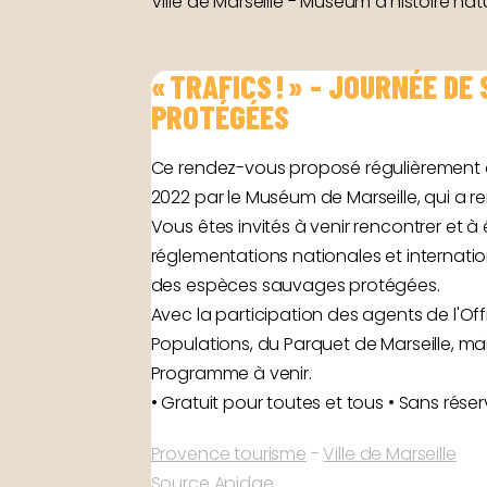
Ville de Marseille - Muséum d'histoire nat
« TRAFICS ! » - JOURNÉE D
PROTÉGÉES
Ce rendez-vous proposé régulièrement 
2022 par le Muséum de Marseille, qui a r
Vous êtes invités à venir rencontrer et 
réglementations nationales et internati
des espèces sauvages protégées.
Avec la participation des agents de l'Off
Populations, du Parquet de Marseille, m
Programme à venir.
• Gratuit pour toutes et tous • Sans rése
Provence tourisme
-
Ville de Marseille
Source Apidae