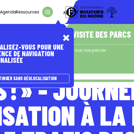
s
Agenda
Ressources
D'INTÉRÊT
E PASSER À
A NATURE
ÊTRE ACCOMPAGNÉ(E)
VISITE DES PARCS
ALISEZ-VOUS POUR UNE
s
Les coups de pouce du Département
Tous nos parcs
ENCE DE NAVIGATION
NALISÉE
Concors - Taulisson
La Cadière
e
 ! » - JOURNÉ
TINUER SANS GÉOLOCALISATION
ISATION À LA