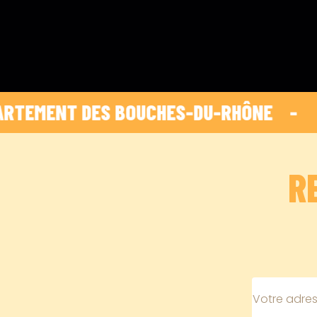
ENT DES BOUCHES-DU-RHÔNE    -    
 HOP 
R
Votre adres