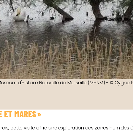
uséum d'Histoire Naturelle de Marseille (MHNM) - © Cygn
E ET MARES »
rais, cette visite offre une exploration des zones humides 