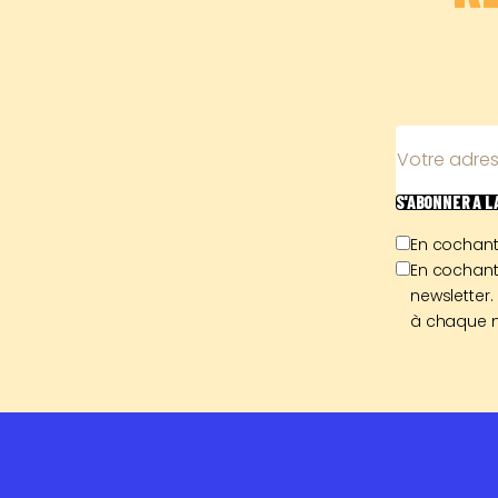
Votre adres
S'ABONNER
À 
En cochant
En cochant
newsletter.
à chaque n