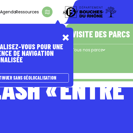
s
Agenda
Ressources
D'INTÉRÊT
E PASSER À
A NATURE
ÊTRE ACCOMPAGNÉ(E)
VISITE DES PARCS
ALISEZ-VOUS POUR UNE
s
Les coups de pouce du Département
Tous nos parcs
ENCE DE NAVIGATION
NALISÉE
Concors - Taulisson
La Cadière
e
LASH « ENTRE
TINUER SANS GÉOLOCALISATION