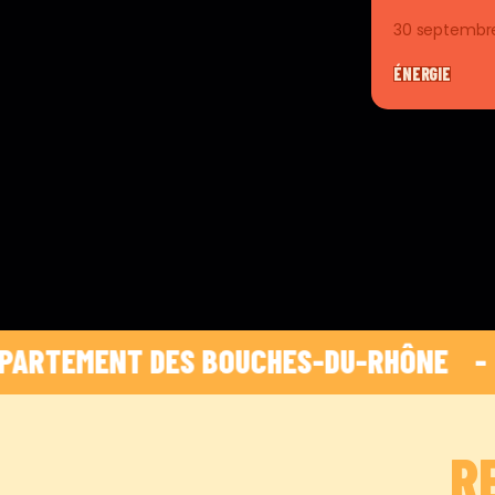
30 septembr
ÉNERGIE
EMENT DES BOUCHES-DU-RHÔNE    -    
 HOP
R