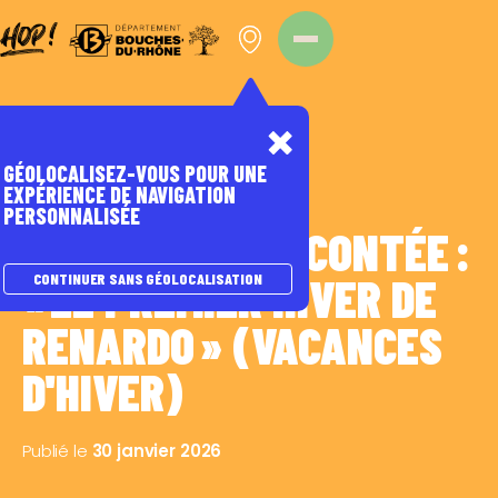
Panneau de gestion des cookies
Homepage
Nos évènements
GÉOLOCALISEZ-VOUS POUR UNE
EXPÉRIENCE DE NAVIGATION
PERSONNALISÉE
VISITES FLASH CONTÉE :
« LE PREMIER HIVER DE
CONTINUER SANS GÉOLOCALISATION
RENARDO » (VACANCES
D'HIVER)
Publié le
30 janvier 2026