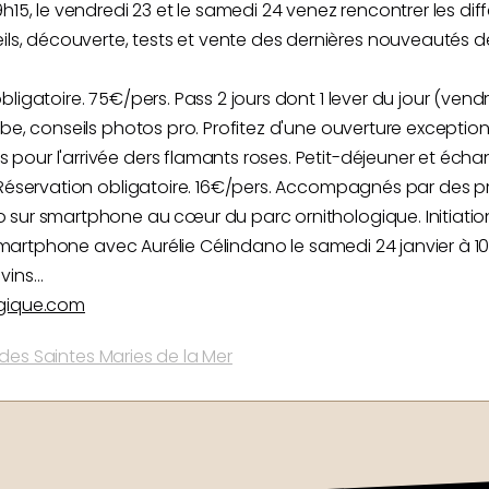
9h15, le vendredi 23 et le samedi 24 venez rencontrer les d
s, découverte, tests et vente des dernières nouveautés 
ligatoire. 75€/pers. Pass 2 jours dont 1 lever du jour (vend
be, conseils photos pro. Profitez d'une ouverture exception
our l'arrivée ders flamants roses. Petit-déjeuner et échan
 Réservation obligatoire. 16€/pers. Accompagnés par des pr
o sur smartphone au cœur du parc ornithologique. Initiati
n smartphone avec Aurélie Célindano le samedi 24 janvier à 10
vins…
gique.com
des Saintes Maries de la Mer