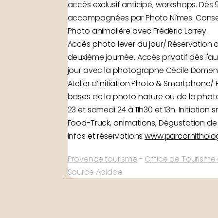
accès exclusif anticipé, workshops. Dès 
accompagnées par Photo Nîmes. Conseil
Photo animalière avec Frédéric Larrey.
Accès photo lever du jour/ Réservation ob
deuxième journée. Accès privatif dès l'au
jour avec la photographe Cécile Domens p
Atelier d’initiation Photo & Smartphone/
bases de la photo nature ou de la phot
23 et samedi 24 à 11h30 et 13h. Initiatio
Food-Truck, animations, Dégustation de 
Infos et réservations
www.parcornitholo
Provence tourisme
-
Office de Tourisme 
Source Apidae