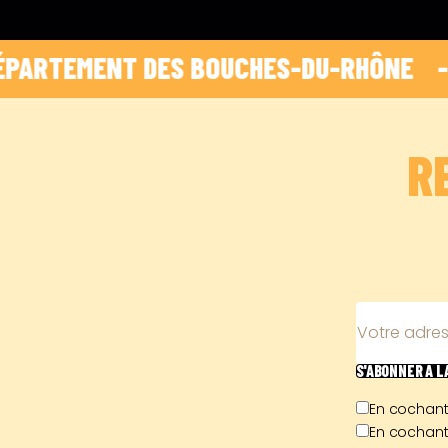
EMENT DES BOUCHES-DU-RHÔNE    -    
 HO
R
Votre adres
S'ABONNER
À 
En cochant
En cochant