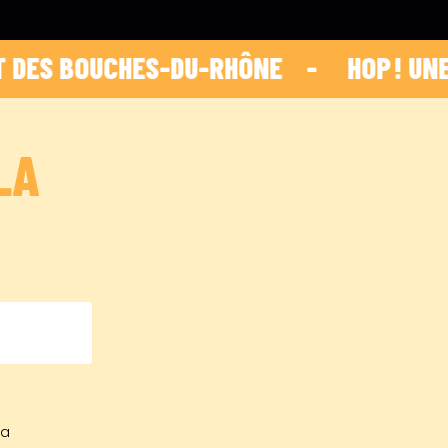
OUCHES-DU-RHÔNE    -    
 HOP ! UNE INI
LA
sa