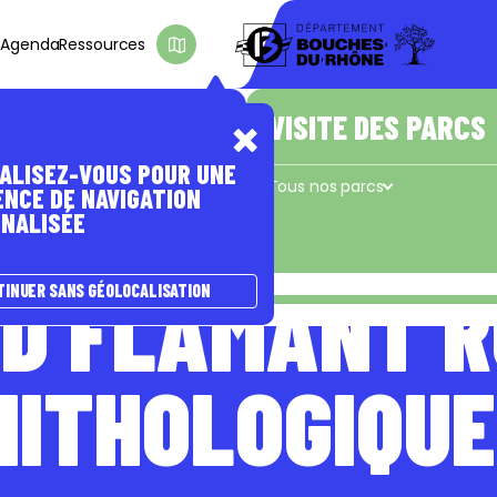
s
Agenda
Ressources
D'INTÉRÊT
E PASSER À
A NATURE
ÊTRE ACCOMPAGNÉ(E)
VISITE DES PARCS
ALISEZ-VOUS POUR UNE
s
Les coups de pouce du Département
Tous nos parcs
ENCE DE NAVIGATION
NALISÉE
Concors - Taulisson
La Cadière
e
D FLAMANT R
TINUER SANS GÉOLOCALISATION
NITHOLOGIQUE