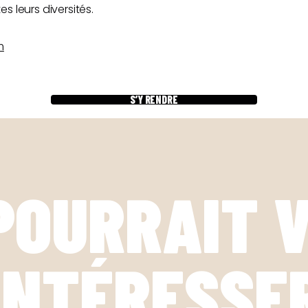
s leurs diversités.
m
S’Y RENDRE
POURRAIT 
INTÉRESSE