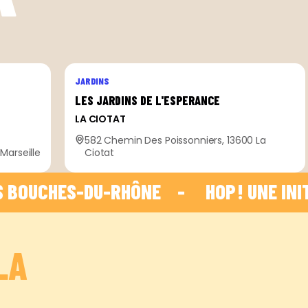
JARDINS
LES JARDINS DE L'ESPERANCE
LA CIOTAT
582 Chemin Des Poissonniers, 13600 La
Marseille
Ciotat
UCHES-DU-RHÔNE    -    
 HOP ! UNE INIT
LA