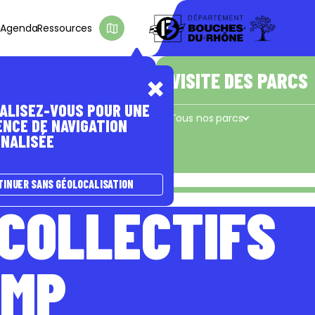
s
Agenda
Ressources
D'INTÉRÊT
E PASSER À
A NATURE
ÊTRE ACCOMPAGNÉ(E)
VISITE DES PARCS
ALISEZ-VOUS POUR UNE
s
Les coups de pouce du Département
Tous nos parcs
ENCE DE NAVIGATION
NALISÉE
Concors - Taulisson
La Cadière
e
TINUER SANS GÉOLOCALISATION
 COLLECTIFS
AMP