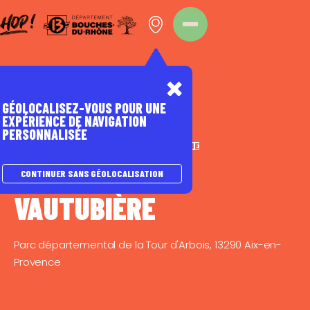
Panneau de gestion des cookies
Homepage
Point d'intérêt
GÉOLOCALISEZ-VOUS POUR UNE
EXPÉRIENCE DE NAVIGATION
PERSONNALISÉE
SITES REMARQUABLES
PATRIMOINE HISTORIQUE
LA FERME DE
CONTINUER SANS GÉOLOCALISATION
VAUTUBIÈRE
Parc départemental de la Tour d'Arbois, 13290 Aix-en-
Provence